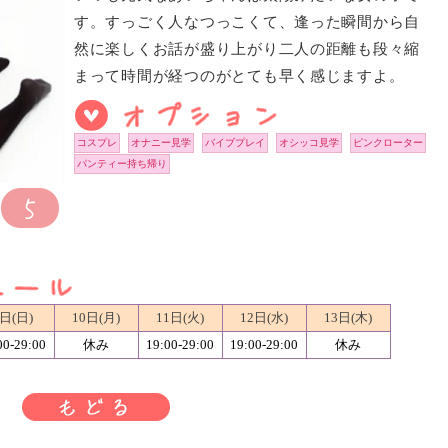
す。すっごく人なつっこくて、逢った瞬間から自
然に楽しくお話が盛り上がり二人の距離も段々縮
まって時間が経つのがとても早く感じますよ。
コスプレ
オナニー見学
バイブプレイ
オシッコ見学
ピンクローター
パンティー持ち帰り
日(日)
10日(月)
11日(火)
12日(水)
13日(木)
00-29:00
休み
19:00-29:00
19:00-29:00
休み