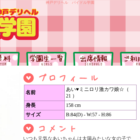
神戸デリヘル パイドル学園
あい♥ミニロリ激カワ娘☆（
名前
21 ）
身長
158 cm
サイズ
B:84(D) - W:57 - H:86
いつも元気なあいちゃんは太陽みたいな女の子で