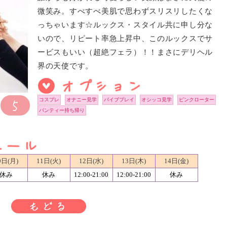
微笑み。すべすべ美肌で思わずスリスリしたくな
っちゃいます☆ルックス・スタイル共に申し分な
いので、リピート率急上昇中、このルックスでサ
ービスもいい（超絶フェラ）！！まさにデリヘル
界の天使です。
コスプレ
オナニー見学
バイブプレイ
オシッコ見学
ピンクローター
パンティー持ち帰り
0日(月)
11日(火)
12日(水)
13日(木)
14日(金)
休み
休み
12:00-21:00
12:00-21:00
休み