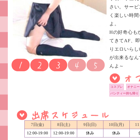
さい。サービ
く楽しい時間
よ。
Hの好奇心も
てきてAF、
りエロいらし
が出来るなん
んよ～
コスプレ
オナニー
パンティー持ち帰り
7日(金)
8日(土)
9日(日)
10日(月)
11
12:00-19:00
12:00-19:00
休み
休み