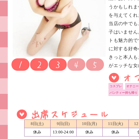
うかもしれま
を与えてくれ
当店の中でも
子はいません
トも魅力的で
に対する好奇
きっと本人も
がエッチな女
コスプレ
オナニー
パンティー持ち帰り
8日(土)
9日(日)
10日(月)
11日(火)
12
休み
13:00-24:00
休み
休み